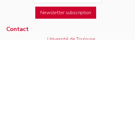
Newsletter subscription
Contact
Université de Toulouse
Access map
Institut de Mathématiques de Toulouse
05.61.55.67.90
118, route de Narbonne
contact
F-31062 Toulouse Cedex 9