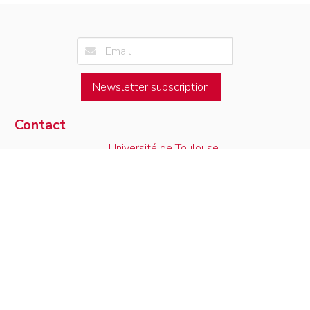
Newsletter subscription
Contact
Université de Toulouse
Access map
Institut de Mathématiques de Toulouse
05.61.55.67.90
118, route de Narbonne
contact
F-31062 Toulouse Cedex 9