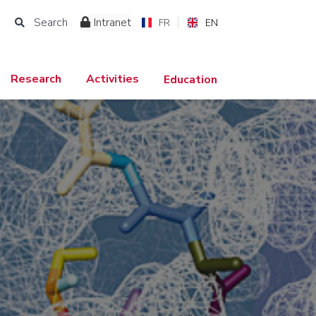
Search
Intranet
I
FR
EN
Research
Activities
Education