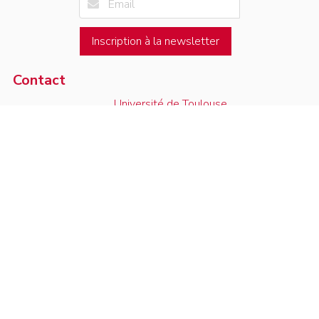
Inscription à la newsletter
Contact
Université de Toulouse
Voir sur la carte
Institut de Mathématiques de Toulouse
05.61.55.67.90
118, route de Narbonne
contact
F-31062 Toulouse Cedex 9