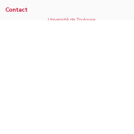
Contact
Université de Toulouse
Voir sur la carte
Institut de Mathématiques de Toulouse
05.61.55.67.90
118, route de Narbonne
contact
F-31062 Toulouse Cedex 9