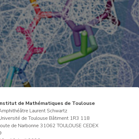
Institut de Mathématiques de Toulouse
Amphithéâtre Laurent Schwartz
Université de Toulouse Bâtiment 1R3 118
route de Narbonne 31062 TOULOUSE CEDEX
9